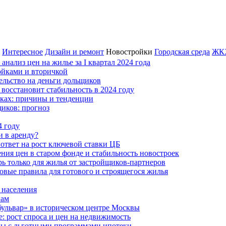
Интересное
Дизайн и ремонт
Новостройки
Городская среда
ЖК
нализ цен на жилье за I квартал 2024 года
ойками и вторичкой
тельство на деньги дольщиков
восстановит стабильность в 2024 году
йках: причины и тенденции
щиков: прогноз
4 году
и в аренду?
ответ на рост ключевой ставки ЦБ
ния цен в старом фонде и стабильность новостроек
рь только для жилья от застройщиков-партнеров
овые правила для готового и строящегося жилья
 населения
нам
бульвар» в историческом центре Москвы
: рост спроса и цен на недвижимость
ны с льготными программами ипотеки