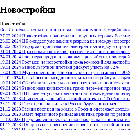
Новостройки
Новостройки
Все
Ипотека
Законы и инициативы
Недвижимость
Застройщики
27.03.2024
Новостройки подорожали в крупных городах России: а
26.03.2024
ЦБ ожидает уменьшения разрыва цен между новостр
08.02.2024
Реформа строительства: альтернатива эскроу и строи
31.01.2024
Прогнозы аналитиков: российский рынок новостроек 
24.01.2024
Рост нераспроданного жилья в российских новостро
19.01.2024
Рост цен на новостройки из-за комиссий для застрой
19.01.2024
Рынок льготной ипотеки рискует упасть на 82%
17.01.2024
Мутко оценил перспективы роста цен на жилье в 202
11.01.2024
Где в России выгодно покупать новостройку для сдач
10.01.2024
Сбербанк значительно повышает ставки по ипотеке в 
09.01.2024
Рынок недвижимости на грани перемен: прогноз паде
09.01.2024
ВТБ меняет условия льготной ипотеки: кредиты тепе
28.12.2023
Изменение условий льготной ипотеки в Сбербанке: н
25.12.2023
Греф: цены на жилье в России будут снижаться
21.12.2023
Резкий рост цен на жилье в России опережает доходы
20.12.2023
Взлет первичного рынка: аналитика тренда по регио
11.12.2023
Представлен проект элитного квартала «Тишинский 
01.12.2023
ЦБ призвал к повышению ставок по льготной ипотеке
29.11.2023
Центробанк: ожидания снижения цен на жилье связа