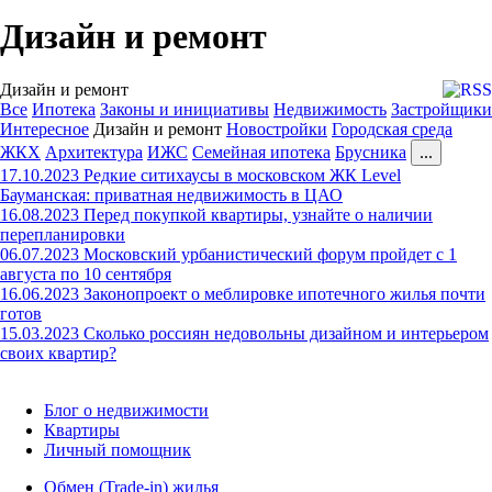
Дизайн и ремонт
Дизайн и ремонт
Все
Ипотека
Законы и инициативы
Недвижимость
Застройщики
Интересное
Дизайн и ремонт
Новостройки
Городская среда
ЖКХ
Архитектура
ИЖС
Семейная ипотека
Брусника
...
17.10.2023
Редкие ситихаусы в московском ЖК Level
Бауманская: приватная недвижимость в ЦАО
16.08.2023
Перед покупкой квартиры, узнайте о наличии
перепланировки
06.07.2023
Московский урбанистический форум пройдет с 1
августа по 10 сентября
16.06.2023
Законопроект о меблировке ипотечного жилья почти
готов
15.03.2023
Сколько россиян недовольны дизайном и интерьером
своих квартир?
Блог о недвижимости
Квартиры
Личный помощник
Обмен (Trade-in) жилья