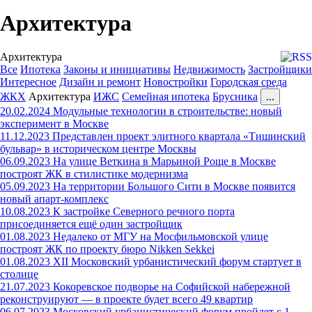
Архитектура
Архитектура
Все
Ипотека
Законы и инициативы
Недвижимость
Застройщики
Интересное
Дизайн и ремонт
Новостройки
Городская среда
ЖКХ
Архитектура
ИЖС
Семейная ипотека
Брусника
...
20.02.2024
Модульные технологии в строительстве: новый
эксперимент в Москве
11.12.2023
Представлен проект элитного квартала «Тишинский
бульвар» в историческом центре Москвы
06.09.2023
На улице Веткина в Марьиной Роще в Москве
построят ЖК в стилистике модернизма
05.09.2023
На территории Большого Сити в Москве появится
новый апарт-комплекс
10.08.2023
К застройке Северного речного порта
присоединяется ещё один застройщик
01.08.2023
Недалеко от МГУ на Мосфильмовской улице
построят ЖК по проекту бюро Nikken Sekkei
01.08.2023
XII Московский урбанистический форум стартует в
столице
21.07.2023
Кокоревское подворье на Софийской набережной
реконструируют — в проекте будет всего 49 квартир
06.07.2023
Московский урбанистический форум пройдет с 1