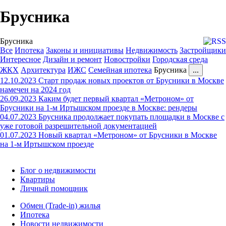
Брусника
Брусника
Все
Ипотека
Законы и инициативы
Недвижимость
Застройщики
Интересное
Дизайн и ремонт
Новостройки
Городская среда
ЖКХ
Архитектура
ИЖС
Семейная ипотека
Брусника
...
12.10.2023
Старт продаж новых проектов от Брусники в Москве
намечен на 2024 год
26.09.2023
Каким будет первый квартал «Метроном» от
Брусники на 1-м Иртышском проезде в Москве: рендеры
04.07.2023
Брусника продолжает покупать площадки в Москве с
уже готовой разрешительной документацией
01.07.2023
Новый квартал «Метроном» от Брусники в Москве
на 1-м Иртышском проезде
Блог о недвижимости
Квартиры
Личный помощник
Обмен (Trade-in) жилья
Ипотека
Новости недвижимости