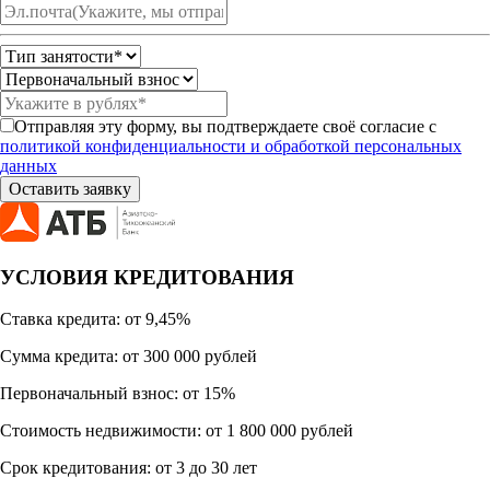
Отправляя эту форму, вы подтверждаете своё согласие с
политикой конфиденциальности и обработкой персональных
данных
УСЛОВИЯ КРЕДИТОВАНИЯ
Ставка кредита: от 9,45%
Сумма кредита: от 300 000 рублей
Первоначальный взнос: от 15%
Стоимость недвижимости: от 1 800 000 рублей
Работает на API 2ГИС
Лицензионное соглашение
Открыть в 2ГИС
Срок кредитования: от 3 до 30 лет
Для корректной работы Raster JS API нужен ключ. Помощь:
api@2gis.ru